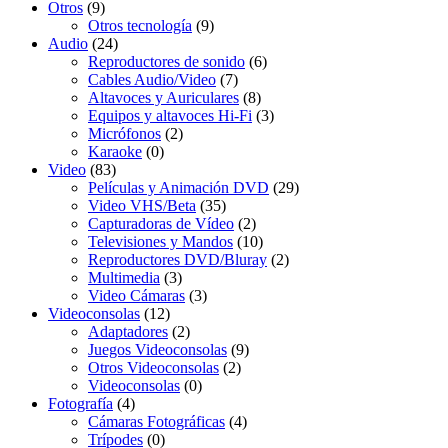
Otros
(9)
Otros tecnología
(9)
Audio
(24)
Reproductores de sonido
(6)
Cables Audio/Video
(7)
Altavoces y Auriculares
(8)
Equipos y altavoces Hi-Fi
(3)
Micrófonos
(2)
Karaoke
(0)
Video
(83)
Películas y Animación DVD
(29)
Video VHS/Beta
(35)
Capturadoras de Vídeo
(2)
Televisiones y Mandos
(10)
Reproductores DVD/Bluray
(2)
Multimedia
(3)
Video Cámaras
(3)
Videoconsolas
(12)
Adaptadores
(2)
Juegos Videoconsolas
(9)
Otros Videoconsolas
(2)
Videoconsolas
(0)
Fotografía
(4)
Cámaras Fotográficas
(4)
Trípodes
(0)