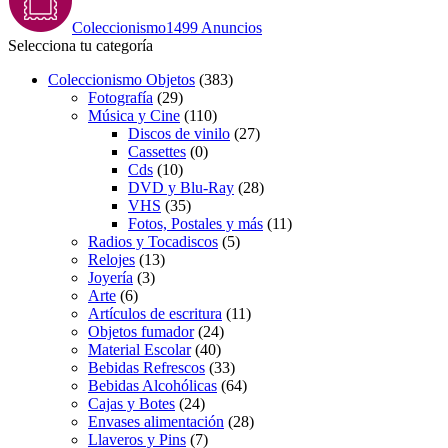
Coleccionismo
1499 Anuncios
Selecciona tu categoría
Coleccionismo Objetos
(383)
Fotografía
(29)
Música y Cine
(110)
Discos de vinilo
(27)
Cassettes
(0)
Cds
(10)
DVD y Blu-Ray
(28)
VHS
(35)
Fotos, Postales y más
(11)
Radios y Tocadiscos
(5)
Relojes
(13)
Joyería
(3)
Arte
(6)
Artículos de escritura
(11)
Objetos fumador
(24)
Material Escolar
(40)
Bebidas Refrescos
(33)
Bebidas Alcohólicas
(64)
Cajas y Botes
(24)
Envases alimentación
(28)
Llaveros y Pins
(7)