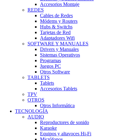
Accesorios Montaje
REDES
Cables de Redes
Módems y Routers
Hubs & Switchs
Tarjetas de Red
Adaptadores Wifi
SOFTWARE Y MANUALES
Drivers y Manuales
Sistemas Operativos
Programas
Juegos PC
Otros Software
TABLETS
Tablets
Accesorios Tablets
TPV
OTROS
Otros Informática
TECNOLOGÍA
AUDIO
Reproductores de sonido
Karaoke
Equipos y altavoces Hi-Fi
Micrófonos