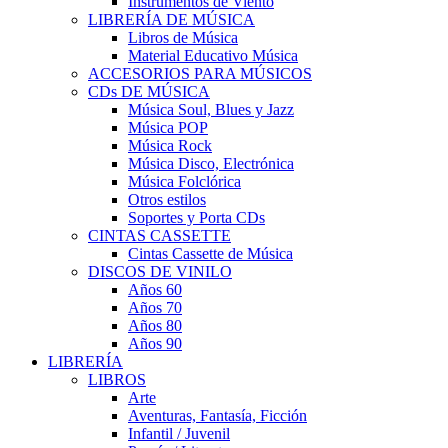
Instrumentos de Viento
LIBRERÍA DE MÚSICA
Libros de Música
Material Educativo Música
ACCESORIOS PARA MÚSICOS
CDs DE MÚSICA
Música Soul, Blues y Jazz
Música POP
Música Rock
Música Disco, Electrónica
Música Folclórica
Otros estilos
Soportes y Porta CDs
CINTAS CASSETTE
Cintas Cassette de Música
DISCOS DE VINILO
Años 60
Años 70
Años 80
Años 90
LIBRERÍA
LIBROS
Arte
Aventuras, Fantasía, Ficción
Infantil / Juvenil