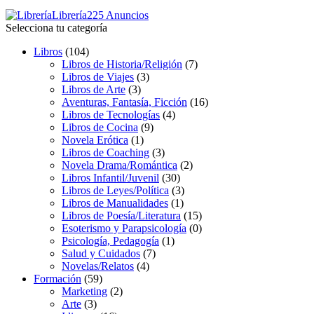
Librería
225 Anuncios
Selecciona tu categoría
Libros
(104)
Libros de Historia/Religión
(7)
Libros de Viajes
(3)
Libros de Arte
(3)
Aventuras, Fantasía, Ficción
(16)
Libros de Tecnologías
(4)
Libros de Cocina
(9)
Novela Erótica
(1)
Libros de Coaching
(3)
Novela Drama/Romántica
(2)
Libros Infantil/Juvenil
(30)
Libros de Leyes/Política
(3)
Libros de Manualidades
(1)
Libros de Poesía/Literatura
(15)
Esoterismo y Parapsicología
(0)
Psicología, Pedagogía
(1)
Salud y Cuidados
(7)
Novelas/Relatos
(4)
Formación
(59)
Marketing
(2)
Arte
(3)