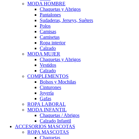
MODA HOMBRE
Chaquetas y Abrigos
Pantalones
Sudaderas, Jerseys, Suéters
Polos
Camisas
Camisetas
Ropa interior
Calzado
MODA MUJER
Chaquetas y Abrigos
Vestidos
Calzado
COMPLEMENTOS
Bolsos y Mochilas
Cinturones
Joyería
Gafas
ROPA LABORAL
MODA INFANTIL
Chaquetas / Abrigos
Calzado Infantil
ACCESORIOS MASCOTAS
ROPA MASCOTAS
Chaquetas