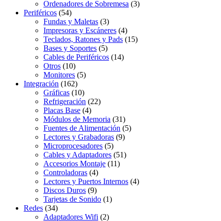
Ordenadores de Sobremesa
(3)
Periféricos
(54)
Fundas y Maletas
(3)
Impresoras y Escáneres
(4)
Teclados, Ratones y Pads
(15)
Bases y Soportes
(5)
Cables de Periféricos
(14)
Otros
(10)
Monitores
(5)
Integración
(162)
Gráficas
(10)
Refrigeración
(22)
Placas Base
(4)
Módulos de Memoria
(31)
Fuentes de Alimentación
(5)
Lectores y Grabadoras
(9)
Microprocesadores
(5)
Cables y Adaptadores
(51)
Accesorios Montaje
(11)
Controladoras
(4)
Lectores y Puertos Internos
(4)
Discos Duros
(9)
Tarjetas de Sonido
(1)
Redes
(34)
Adaptadores Wifi
(2)