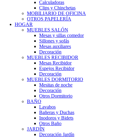
Calculadoras
Clips y Chinchetas
MOBILIARIO DE OFICINA
OTROS PAPELERÍA
HOGAR
MUEBLES SALÓN
Mesas y sillas comedor
Sillones y sofás
Mesas auxiliares
Decoración
MUEBLES RECIBIDOR
Mesas Recibidor
Espejos Recibidor
Decoración
MUEBLES DORMITORIO
Mesitas de noche
Decoración
Otros Dormitorio
BAÑO
Lavabos
Bañeras y Duchas
Inodoros y Bidets
Otros Baño
JARDÍN
Decoración Jardín