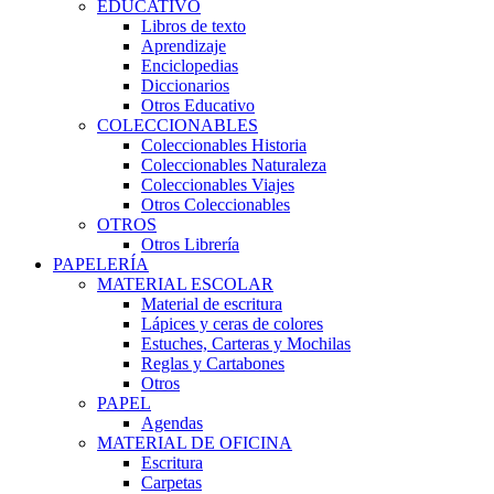
EDUCATIVO
Libros de texto
Aprendizaje
Enciclopedias
Diccionarios
Otros Educativo
COLECCIONABLES
Coleccionables Historia
Coleccionables Naturaleza
Coleccionables Viajes
Otros Coleccionables
OTROS
Otros Librería
PAPELERÍA
MATERIAL ESCOLAR
Material de escritura
Lápices y ceras de colores
Estuches, Carteras y Mochilas
Reglas y Cartabones
Otros
PAPEL
Agendas
MATERIAL DE OFICINA
Escritura
Carpetas