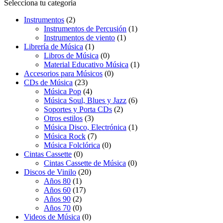
Selecciona tu categoría
Instrumentos
(2)
Instrumentos de Percusión
(1)
Instrumentos de viento
(1)
Librería de Música
(1)
Libros de Música
(0)
Material Educativo Música
(1)
Accesorios para Músicos
(0)
CDs de Música
(23)
Música Pop
(4)
Música Soul, Blues y Jazz
(6)
Soportes y Porta CDs
(2)
Otros estilos
(3)
Música Disco, Electrónica
(1)
Música Rock
(7)
Música Folclórica
(0)
Cintas Cassette
(0)
Cintas Cassette de Música
(0)
Discos de Vinilo
(20)
Años 80
(1)
Años 60
(17)
Años 90
(2)
Años 70
(0)
Videos de Música
(0)