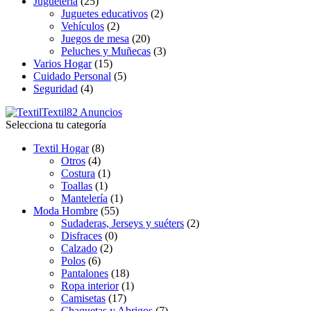
Juguetería
(25)
Juguetes educativos
(2)
Vehículos
(2)
Juegos de mesa
(20)
Peluches y Muñecas
(3)
Varios Hogar
(15)
Cuidado Personal
(5)
Seguridad
(4)
Textil
82 Anuncios
Selecciona tu categoría
Textil Hogar
(8)
Otros
(4)
Costura
(1)
Toallas
(1)
Mantelería
(1)
Moda Hombre
(55)
Sudaderas, Jerseys y suéters
(2)
Disfraces
(0)
Calzado
(2)
Polos
(6)
Pantalones
(18)
Ropa interior
(1)
Camisetas
(17)
Chaquetas y Abrigos
(7)