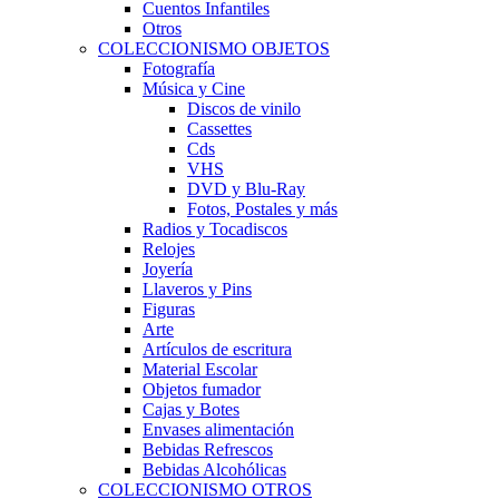
Cuentos Infantiles
Otros
COLECCIONISMO OBJETOS
Fotografía
Música y Cine
Discos de vinilo
Cassettes
Cds
VHS
DVD y Blu-Ray
Fotos, Postales y más
Radios y Tocadiscos
Relojes
Joyería
Llaveros y Pins
Figuras
Arte
Artículos de escritura
Material Escolar
Objetos fumador
Cajas y Botes
Envases alimentación
Bebidas Refrescos
Bebidas Alcohólicas
COLECCIONISMO OTROS