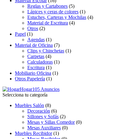
Material Escolar
(16)
Reglas y Cartabones
(5)
Lápices y ceras de colores
(1)
Estuches, Carteras y Mochilas
(4)
Material de Escritura
(4)
Otros
(2)
Papel
(1)
Agendas
(1)
Material de Oficina
(7)
Clips y Chinchetas
(1)
Carpetas
(4)
Calculadoras
(1)
Escritura
(1)
Mobiliario Oficina
(1)
Otros Papelería
(1)
Hogar
105 Anuncios
Selecciona tu categoría
Muebles Salón
(8)
Decoración
(6)
Sillones y Sofás
(2)
Mesas y Sillas Comedor
(0)
Mesas Auxiliares
(0)
Muebles Recibidor
(1)
Mesas Recibidor
(0)