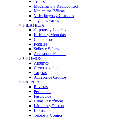
Trenes
Modelismo y Radiocontrol
Miniaturas Bélicas
Videojuegos y Consolas
Juguetes varios
FILATELIA
Cupones y Loterías
Billetes y Monedas
Calendarios
Postales
Sellos y Sobres
Accesorios Filatelia
CROMOS
Álbumes
Cromos sueltos
Tarjetas
Accesorios Cromos
PRENSA
Revistas
Períodicos
Fascículos
Guías Telefónicas
Láminas y Pósters
Libros
Tebeos y Cómics