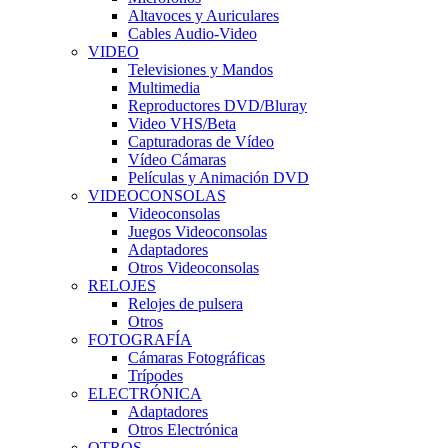
Altavoces y Auriculares
Cables Audio-Video
VIDEO
Televisiones y Mandos
Multimedia
Reproductores DVD/Bluray
Video VHS/Beta
Capturadoras de Vídeo
Vídeo Cámaras
Películas y Animación DVD
VIDEOCONSOLAS
Videoconsolas
Juegos Videoconsolas
Adaptadores
Otros Videoconsolas
RELOJES
Relojes de pulsera
Otros
FOTOGRAFÍA
Cámaras Fotográficas
Trípodes
ELECTRÓNICA
Adaptadores
Otros Electrónica
OTROS