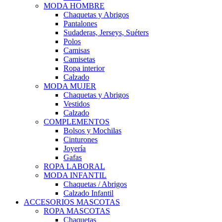
MODA HOMBRE
Chaquetas y Abrigos
Pantalones
Sudaderas, Jerseys, Suéters
Polos
Camisas
Camisetas
Ropa interior
Calzado
MODA MUJER
Chaquetas y Abrigos
Vestidos
Calzado
COMPLEMENTOS
Bolsos y Mochilas
Cinturones
Joyería
Gafas
ROPA LABORAL
MODA INFANTIL
Chaquetas / Abrigos
Calzado Infantil
ACCESORIOS MASCOTAS
ROPA MASCOTAS
Chaquetas