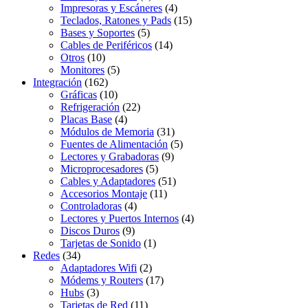
Impresoras y Escáneres
(4)
Teclados, Ratones y Pads
(15)
Bases y Soportes
(5)
Cables de Periféricos
(14)
Otros
(10)
Monitores
(5)
Integración
(162)
Gráficas
(10)
Refrigeración
(22)
Placas Base
(4)
Módulos de Memoria
(31)
Fuentes de Alimentación
(5)
Lectores y Grabadoras
(9)
Microprocesadores
(5)
Cables y Adaptadores
(51)
Accesorios Montaje
(11)
Controladoras
(4)
Lectores y Puertos Internos
(4)
Discos Duros
(9)
Tarjetas de Sonido
(1)
Redes
(34)
Adaptadores Wifi
(2)
Módems y Routers
(17)
Hubs
(3)
Tarjetas de Red
(11)