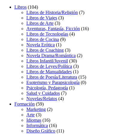
Libros
(104)
Libros de Historia/Religión
(7)
Libros de Viajes
(3)
Libros de Arte
(3)
Aventuras, Fantasía, Ficción
(16)
Libros de Tecnologías
(4)
Libros de Cocina
(9)
Novela Erótica
(1)
Libros de Coaching
(3)
Novela Drama/Romántica
(2)
Libros Infantil/Juvenil
(30)
Libros de Leyes/Política
(3)
Libros de Manualidades
(1)
Libros de Poesía/Literatura
(15)
Esoterismo y Parapsicología
(0)
Psicología, Pedagogía
(1)
Salud y Cuidados
(7)
Novelas/Relatos
(4)
Formación
(59)
Marketing
(2)
Arte
(3)
Idiomas
(16)
Informática
(16)
Diseño Gráfico
(11)