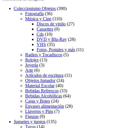
Coleccionismo Objetos
(390)
Fotografía
(36)
Música y Cine
(110)
Discos de vinilo
(27)
Cassettes
(0)
Cds
(10)
DVD y Blu-Ray
(28)
VHS
(35)
Fotos, Postales y más
(11)
Radios y Tocadiscos
(5)
Relojes
(13)
Joyería
(3)
Arte
(6)
Artículos de escritura
(11)
Objetos fumador
(24)
Material Escolar
(40)
Bebidas Refrescos
(33)
Bebidas Alcohólicas
(64)
Cajas y Botes
(24)
Envases alimentación
(28)
Llaveros y Pins
(7)
Figuras
(9)
Juguetes y juegos
(135)
Tazos
(14)