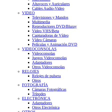
Altavoces y Auriculares
Cables Audio-Video
VIDEO
Televisiones y Mandos
Multimedia
Reproductores DVD/Bluray
Video VHS/Beta
Capturadoras de Vídeo
Vídeo Cámaras
Películas y Animación DVD
VIDEOCONSOLAS
Videoconsolas
Juegos Videoconsolas
Adaptadores
Otros Videoconsolas
RELOJES
Relojes de pulsera
Otros
FOTOGRAFÍA
Cámaras Fotográficas
Trípodes
ELECTRÓNICA
Adaptadores
Otros Electrónica
OTROS