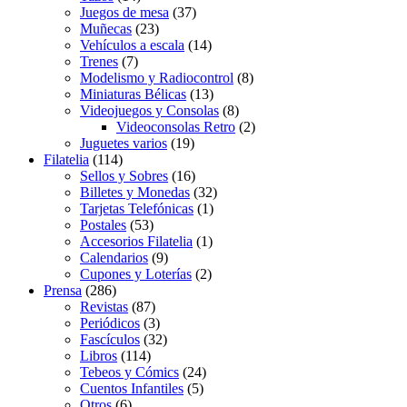
Juegos de mesa
(37)
Muñecas
(23)
Vehículos a escala
(14)
Trenes
(7)
Modelismo y Radiocontrol
(8)
Miniaturas Bélicas
(13)
Videojuegos y Consolas
(8)
Videoconsolas Retro
(2)
Juguetes varios
(19)
Filatelia
(114)
Sellos y Sobres
(16)
Billetes y Monedas
(32)
Tarjetas Telefónicas
(1)
Postales
(53)
Accesorios Filatelia
(1)
Calendarios
(9)
Cupones y Loterías
(2)
Prensa
(286)
Revistas
(87)
Periódicos
(3)
Fascículos
(32)
Libros
(114)
Tebeos y Cómics
(24)
Cuentos Infantiles
(5)
Otros
(6)