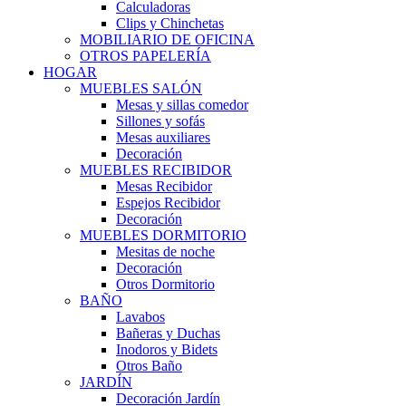
Calculadoras
Clips y Chinchetas
MOBILIARIO DE OFICINA
OTROS PAPELERÍA
HOGAR
MUEBLES SALÓN
Mesas y sillas comedor
Sillones y sofás
Mesas auxiliares
Decoración
MUEBLES RECIBIDOR
Mesas Recibidor
Espejos Recibidor
Decoración
MUEBLES DORMITORIO
Mesitas de noche
Decoración
Otros Dormitorio
BAÑO
Lavabos
Bañeras y Duchas
Inodoros y Bidets
Otros Baño
JARDÍN
Decoración Jardín