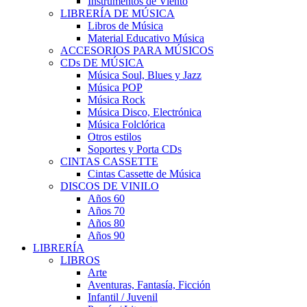
Instrumentos de Viento
LIBRERÍA DE MÚSICA
Libros de Música
Material Educativo Música
ACCESORIOS PARA MÚSICOS
CDs DE MÚSICA
Música Soul, Blues y Jazz
Música POP
Música Rock
Música Disco, Electrónica
Música Folclórica
Otros estilos
Soportes y Porta CDs
CINTAS CASSETTE
Cintas Cassette de Música
DISCOS DE VINILO
Años 60
Años 70
Años 80
Años 90
LIBRERÍA
LIBROS
Arte
Aventuras, Fantasía, Ficción
Infantil / Juvenil