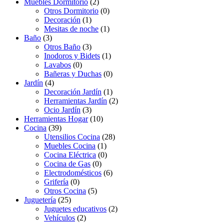
Muebles Dormitorio
(2)
Otros Dormitorio
(0)
Decoración
(1)
Mesitas de noche
(1)
Baño
(3)
Otros Baño
(3)
Inodoros y Bidets
(1)
Lavabos
(0)
Bañeras y Duchas
(0)
Jardín
(4)
Decoración Jardín
(1)
Herramientas Jardín
(2)
Ocio Jardín
(3)
Herramientas Hogar
(10)
Cocina
(39)
Utensilios Cocina
(28)
Muebles Cocina
(1)
Cocina Eléctrica
(0)
Cocina de Gas
(0)
Electrodomésticos
(6)
Grifería
(0)
Otros Cocina
(5)
Juguetería
(25)
Juguetes educativos
(2)
Vehículos
(2)