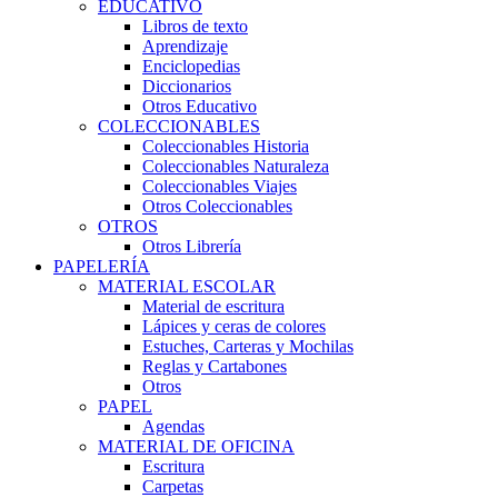
EDUCATIVO
Libros de texto
Aprendizaje
Enciclopedias
Diccionarios
Otros Educativo
COLECCIONABLES
Coleccionables Historia
Coleccionables Naturaleza
Coleccionables Viajes
Otros Coleccionables
OTROS
Otros Librería
PAPELERÍA
MATERIAL ESCOLAR
Material de escritura
Lápices y ceras de colores
Estuches, Carteras y Mochilas
Reglas y Cartabones
Otros
PAPEL
Agendas
MATERIAL DE OFICINA
Escritura
Carpetas