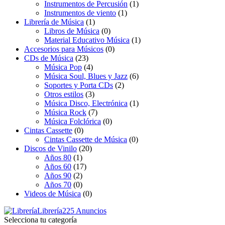
Instrumentos de Percusión
(1)
Instrumentos de viento
(1)
Librería de Música
(1)
Libros de Música
(0)
Material Educativo Música
(1)
Accesorios para Músicos
(0)
CDs de Música
(23)
Música Pop
(4)
Música Soul, Blues y Jazz
(6)
Soportes y Porta CDs
(2)
Otros estilos
(3)
Música Disco, Electrónica
(1)
Música Rock
(7)
Música Folclórica
(0)
Cintas Cassette
(0)
Cintas Cassette de Música
(0)
Discos de Vinilo
(20)
Años 80
(1)
Años 60
(17)
Años 90
(2)
Años 70
(0)
Videos de Música
(0)
Librería
225 Anuncios
Selecciona tu categoría