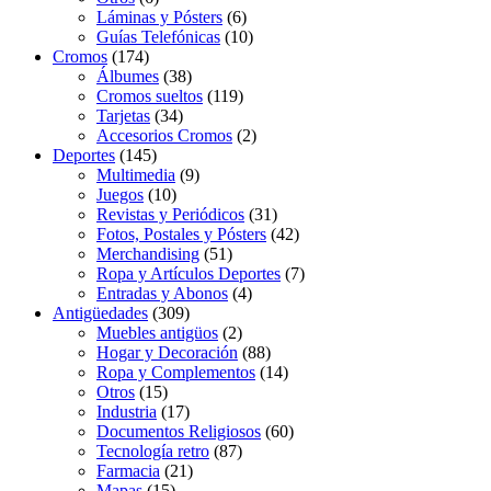
Láminas y Pósters
(6)
Guías Telefónicas
(10)
Cromos
(174)
Álbumes
(38)
Cromos sueltos
(119)
Tarjetas
(34)
Accesorios Cromos
(2)
Deportes
(145)
Multimedia
(9)
Juegos
(10)
Revistas y Periódicos
(31)
Fotos, Postales y Pósters
(42)
Merchandising
(51)
Ropa y Artículos Deportes
(7)
Entradas y Abonos
(4)
Antigüedades
(309)
Muebles antigüos
(2)
Hogar y Decoración
(88)
Ropa y Complementos
(14)
Otros
(15)
Industria
(17)
Documentos Religiosos
(60)
Tecnología retro
(87)
Farmacia
(21)
Mapas
(15)