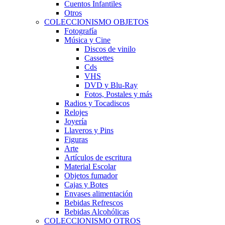
Cuentos Infantiles
Otros
COLECCIONISMO OBJETOS
Fotografía
Música y Cine
Discos de vinilo
Cassettes
Cds
VHS
DVD y Blu-Ray
Fotos, Postales y más
Radios y Tocadiscos
Relojes
Joyería
Llaveros y Pins
Figuras
Arte
Artículos de escritura
Material Escolar
Objetos fumador
Cajas y Botes
Envases alimentación
Bebidas Refrescos
Bebidas Alcohólicas
COLECCIONISMO OTROS