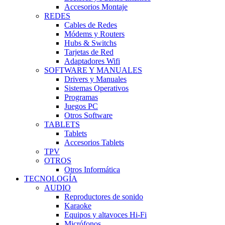
Accesorios Montaje
REDES
Cables de Redes
Módems y Routers
Hubs & Switchs
Tarjetas de Red
Adaptadores Wifi
SOFTWARE Y MANUALES
Drivers y Manuales
Sistemas Operativos
Programas
Juegos PC
Otros Software
TABLETS
Tablets
Accesorios Tablets
TPV
OTROS
Otros Informática
TECNOLOGÍA
AUDIO
Reproductores de sonido
Karaoke
Equipos y altavoces Hi-Fi
Micrófonos