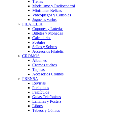
Trenes
Modelismo y Radiocontrol
Miniaturas Bélicas
Videojuegos y Consolas
Juguetes varios
FILATELIA
Cupones y Loterías
Billetes y Monedas
Calendarios
Postales
Sellos y Sobres
Accesorios Filatelia
CROMOS
Álbumes
Cromos sueltos
Tarjetas
Accesorios Cromos
PRENSA
Revistas
Períodicos
Fascículos
Guías Telefónicas
Láminas y Pósters
Libros
Tebeos y Cómics