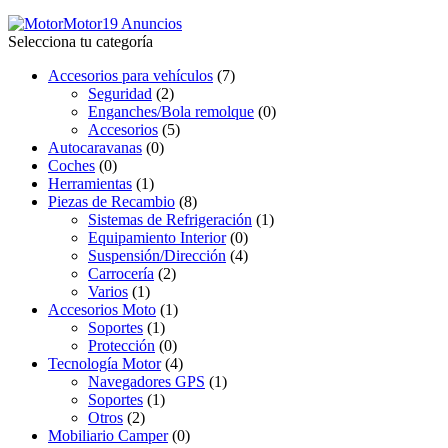
Motor
19 Anuncios
Selecciona tu categoría
Accesorios para vehículos
(7)
Seguridad
(2)
Enganches/Bola remolque
(0)
Accesorios
(5)
Autocaravanas
(0)
Coches
(0)
Herramientas
(1)
Piezas de Recambio
(8)
Sistemas de Refrigeración
(1)
Equipamiento Interior
(0)
Suspensión/Dirección
(4)
Carrocería
(2)
Varios
(1)
Accesorios Moto
(1)
Soportes
(1)
Protección
(0)
Tecnología Motor
(4)
Navegadores GPS
(1)
Soportes
(1)
Otros
(2)
Mobiliario Camper
(0)