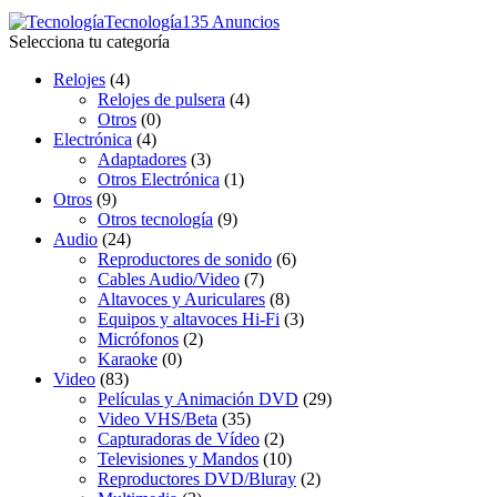
Tecnología
135 Anuncios
Selecciona tu categoría
Relojes
(4)
Relojes de pulsera
(4)
Otros
(0)
Electrónica
(4)
Adaptadores
(3)
Otros Electrónica
(1)
Otros
(9)
Otros tecnología
(9)
Audio
(24)
Reproductores de sonido
(6)
Cables Audio/Video
(7)
Altavoces y Auriculares
(8)
Equipos y altavoces Hi-Fi
(3)
Micrófonos
(2)
Karaoke
(0)
Video
(83)
Películas y Animación DVD
(29)
Video VHS/Beta
(35)
Capturadoras de Vídeo
(2)
Televisiones y Mandos
(10)
Reproductores DVD/Bluray
(2)