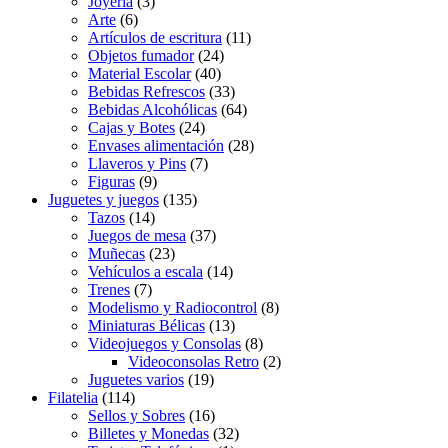
Joyería
(3)
Arte
(6)
Artículos de escritura
(11)
Objetos fumador
(24)
Material Escolar
(40)
Bebidas Refrescos
(33)
Bebidas Alcohólicas
(64)
Cajas y Botes
(24)
Envases alimentación
(28)
Llaveros y Pins
(7)
Figuras
(9)
Juguetes y juegos
(135)
Tazos
(14)
Juegos de mesa
(37)
Muñecas
(23)
Vehículos a escala
(14)
Trenes
(7)
Modelismo y Radiocontrol
(8)
Miniaturas Bélicas
(13)
Videojuegos y Consolas
(8)
Videoconsolas Retro
(2)
Juguetes varios
(19)
Filatelia
(114)
Sellos y Sobres
(16)
Billetes y Monedas
(32)