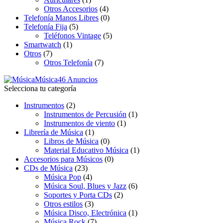
Otros Accesorios
(4)
Telefonía Manos Libres
(0)
Telefonía Fija
(5)
Teléfonos Vintage
(5)
Smartwatch
(1)
Otros
(7)
Otros Telefonía
(7)
Música
46 Anuncios
Selecciona tu categoría
Instrumentos
(2)
Instrumentos de Percusión
(1)
Instrumentos de viento
(1)
Librería de Música
(1)
Libros de Música
(0)
Material Educativo Música
(1)
Accesorios para Músicos
(0)
CDs de Música
(23)
Música Pop
(4)
Música Soul, Blues y Jazz
(6)
Soportes y Porta CDs
(2)
Otros estilos
(3)
Música Disco, Electrónica
(1)
Música Rock
(7)