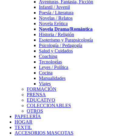
Aventuras, Fantasía, Ficción
Infantil / Juvenil
Poesía / Literatura
Novelas / Relatos
Novela Erótica
Novela Drama/Romántica
Historia / Religión
Esoterismo y Parapsicología
Psicología / Pedagogía
Salud y Cuidados
Coaching
Tecnologías
Leyes / Política
Cocina
Manualidades
Viajes
FORMACIÓN
PRENSA
EDUCATIVO
COLECCIONABLES
OTROS
PAPELERÍA
HOGAR
TEXTIL
ACCESORIOS MASCOTAS