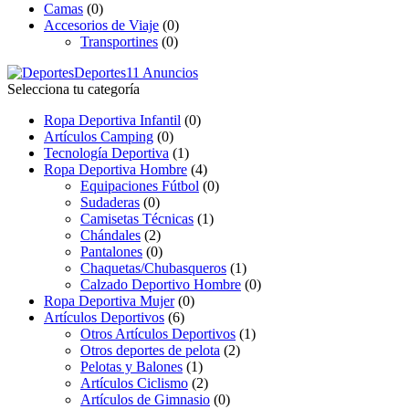
Camas
(0)
Accesorios de Viaje
(0)
Transportines
(0)
Deportes
11 Anuncios
Selecciona tu categoría
Ropa Deportiva Infantil
(0)
Artículos Camping
(0)
Tecnología Deportiva
(1)
Ropa Deportiva Hombre
(4)
Equipaciones Fútbol
(0)
Sudaderas
(0)
Camisetas Técnicas
(1)
Chándales
(2)
Pantalones
(0)
Chaquetas/Chubasqueros
(1)
Calzado Deportivo Hombre
(0)
Ropa Deportiva Mujer
(0)
Artículos Deportivos
(6)
Otros Artículos Deportivos
(1)
Otros deportes de pelota
(2)
Pelotas y Balones
(1)
Artículos Ciclismo
(2)
Artículos de Gimnasio
(0)