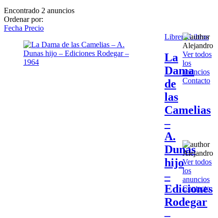
Encontrado
2
anuncios
Ordenar por:
Fecha
Precio
Librería
Libros
Alejandro
Ver todos
La
los
Dama
anuncios
Contacto
de
las
Camelias
–
A.
Dunas
Alejandro
hijo
Ver todos
los
–
anuncios
Ediciones
Contacto
Rodegar
–