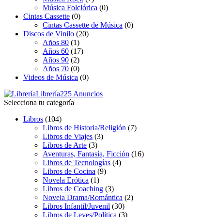
Música Folclórica
(0)
Cintas Cassette
(0)
Cintas Cassette de Música
(0)
Discos de Vinilo
(20)
Años 80
(1)
Años 60
(17)
Años 90
(2)
Años 70
(0)
Videos de Música
(0)
Librería
225 Anuncios
Selecciona tu categoría
Libros
(104)
Libros de Historia/Religión
(7)
Libros de Viajes
(3)
Libros de Arte
(3)
Aventuras, Fantasía, Ficción
(16)
Libros de Tecnologías
(4)
Libros de Cocina
(9)
Novela Erótica
(1)
Libros de Coaching
(3)
Novela Drama/Romántica
(2)
Libros Infantil/Juvenil
(30)
Libros de Leyes/Política
(3)