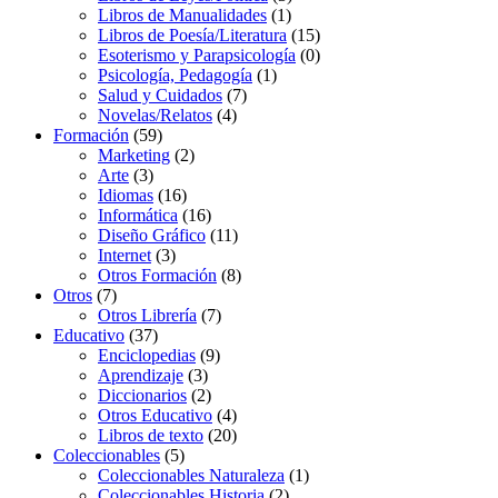
Libros de Manualidades
(1)
Libros de Poesía/Literatura
(15)
Esoterismo y Parapsicología
(0)
Psicología, Pedagogía
(1)
Salud y Cuidados
(7)
Novelas/Relatos
(4)
Formación
(59)
Marketing
(2)
Arte
(3)
Idiomas
(16)
Informática
(16)
Diseño Gráfico
(11)
Internet
(3)
Otros Formación
(8)
Otros
(7)
Otros Librería
(7)
Educativo
(37)
Enciclopedias
(9)
Aprendizaje
(3)
Diccionarios
(2)
Otros Educativo
(4)
Libros de texto
(20)
Coleccionables
(5)
Coleccionables Naturaleza
(1)
Coleccionables Historia
(2)