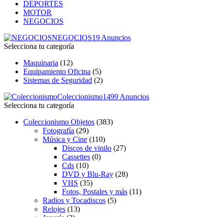
DEPORTES
MOTOR
NEGOCIOS
NEGOCIOS
19 Anuncios
Selecciona tu categoría
Maquinaria
(12)
Equipamiento Oficina
(5)
Sistemas de Seguridad
(2)
Coleccionismo
1499 Anuncios
Selecciona tu categoría
Coleccionismo Objetos
(383)
Fotografía
(29)
Música y Cine
(110)
Discos de vinilo
(27)
Cassettes
(0)
Cds
(10)
DVD y Blu-Ray
(28)
VHS
(35)
Fotos, Postales y más
(11)
Radios y Tocadiscos
(5)
Relojes
(13)