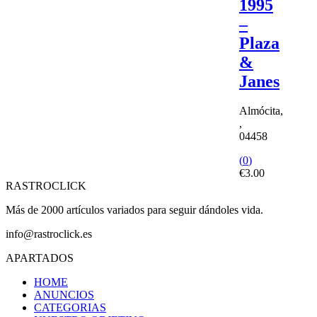
1995
–
Plaza
&
Janes
Almócita,
,
04458
(
0
)
€
3.00
RASTROCLICK
Más de 2000 artículos variados para seguir dándoles vida.
info@rastroclick.es
APARTADOS
HOME
ANUNCIOS
CATEGORIAS