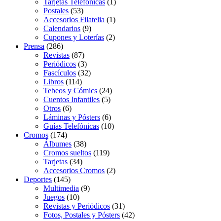
Tarjetas Telefónicas
(1)
Postales
(53)
Accesorios Filatelia
(1)
Calendarios
(9)
Cupones y Loterías
(2)
Prensa
(286)
Revistas
(87)
Periódicos
(3)
Fascículos
(32)
Libros
(114)
Tebeos y Cómics
(24)
Cuentos Infantiles
(5)
Otros
(6)
Láminas y Pósters
(6)
Guías Telefónicas
(10)
Cromos
(174)
Álbumes
(38)
Cromos sueltos
(119)
Tarjetas
(34)
Accesorios Cromos
(2)
Deportes
(145)
Multimedia
(9)
Juegos
(10)
Revistas y Periódicos
(31)
Fotos, Postales y Pósters
(42)