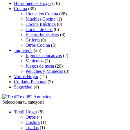
Herramientas Hogar
(10)
Cocina
(39)
Utensilios Cocina
(28)
Muebles Cocina
(1)
Cocina Eléctrica
(0)
Cocina de Gas
(0)
Electrodomésticos
(6)
Grifería
(0)
Otros Cocina
(5)
Juguetería
(25)
Juguetes educativos
(2)
Vehículos
(2)
Juegos de mesa
(20)
Peluches y Muñecas
(3)
Varios Hogar
(15)
Cuidado Personal
(5)
Seguridad
(4)
Textil
82 Anuncios
Selecciona tu categoría
Textil Hogar
(8)
Otros
(4)
Costura
(1)
Toallas
(1)