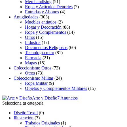
Merchandising
(51)
Ropa y Artículos Deportes
(7)
Entradas y Abonos
(4)
Antigüedades
(303)
Muebles antigüos
(2)
Hogar y Decoración
(88)
Ropa y Complementos
(14)
Otros
(15)
Industria
(17)
Documentos Religiosos
(60)
Tecnología retro
(81)
Farmacia
(21)
Mapas
(15)
Coleccionismo Otros
(73)
Otros
(73)
Coleccionismo Militar
(24)
Ropa Militar
(9)
Objetos y Complementos Militares
(15)
Arte y Diseño
7 Anuncios
Selecciona tu categoría
Diseño Textil
(0)
Illustración
(3)
Trabajos Originales
(1)