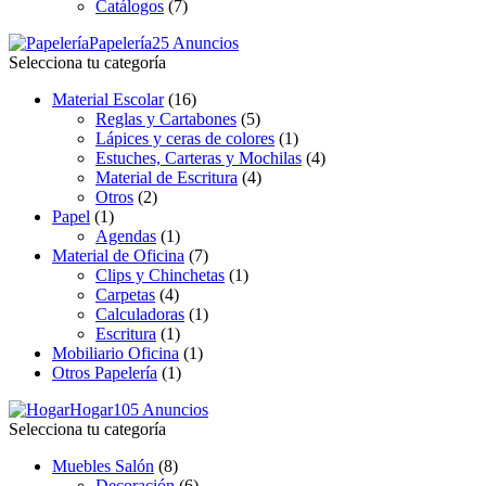
Catálogos
(7)
Papelería
25 Anuncios
Selecciona tu categoría
Material Escolar
(16)
Reglas y Cartabones
(5)
Lápices y ceras de colores
(1)
Estuches, Carteras y Mochilas
(4)
Material de Escritura
(4)
Otros
(2)
Papel
(1)
Agendas
(1)
Material de Oficina
(7)
Clips y Chinchetas
(1)
Carpetas
(4)
Calculadoras
(1)
Escritura
(1)
Mobiliario Oficina
(1)
Otros Papelería
(1)
Hogar
105 Anuncios
Selecciona tu categoría
Muebles Salón
(8)
Decoración
(6)