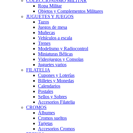
COLECCIONISMO MILITAR
Ropa Militar
Objetos y Complementos Militares
JUGUETES Y JUEGOS
Tazos
Juegos de mesa
Muñecas
Vehículos a escala
Trenes
Modelismo y Radiocontrol
Miniaturas Bélicas
Videojuegos y Consolas
Juguetes varios
FILATELIA
Cupones y Loterías
Billetes y Monedas
Calendarios
Postales
Sellos y Sobres
Accesorios Filatelia
CROMOS
Álbumes
Cromos sueltos
Tarjetas
Accesorios Cromos