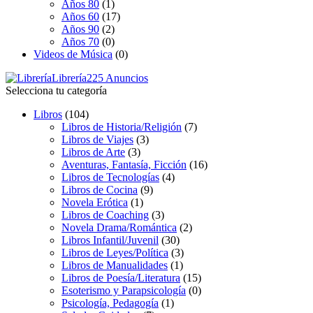
Años 80
(1)
Años 60
(17)
Años 90
(2)
Años 70
(0)
Videos de Música
(0)
Librería
225 Anuncios
Selecciona tu categoría
Libros
(104)
Libros de Historia/Religión
(7)
Libros de Viajes
(3)
Libros de Arte
(3)
Aventuras, Fantasía, Ficción
(16)
Libros de Tecnologías
(4)
Libros de Cocina
(9)
Novela Erótica
(1)
Libros de Coaching
(3)
Novela Drama/Romántica
(2)
Libros Infantil/Juvenil
(30)
Libros de Leyes/Política
(3)
Libros de Manualidades
(1)
Libros de Poesía/Literatura
(15)
Esoterismo y Parapsicología
(0)
Psicología, Pedagogía
(1)