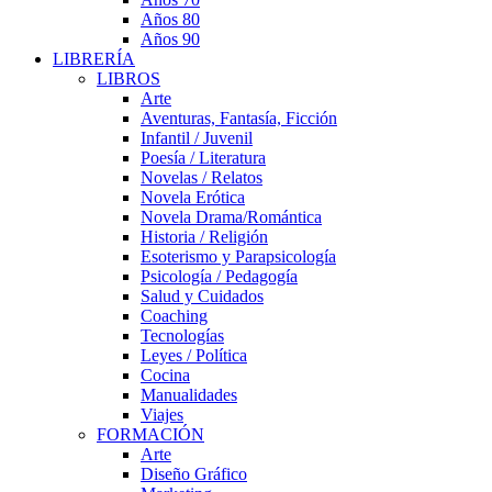
Años 80
Años 90
LIBRERÍA
LIBROS
Arte
Aventuras, Fantasía, Ficción
Infantil / Juvenil
Poesía / Literatura
Novelas / Relatos
Novela Erótica
Novela Drama/Romántica
Historia / Religión
Esoterismo y Parapsicología
Psicología / Pedagogía
Salud y Cuidados
Coaching
Tecnologías
Leyes / Política
Cocina
Manualidades
Viajes
FORMACIÓN
Arte
Diseño Gráfico