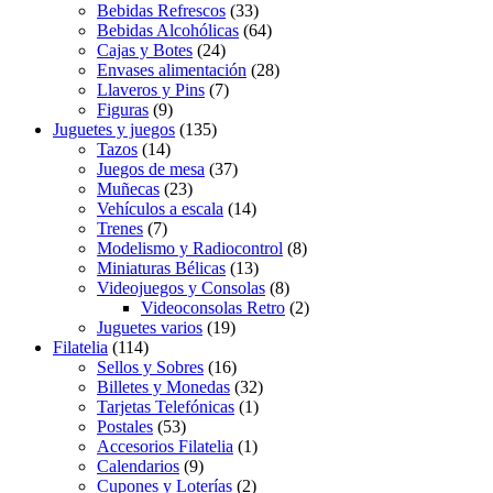
Bebidas Refrescos
(33)
Bebidas Alcohólicas
(64)
Cajas y Botes
(24)
Envases alimentación
(28)
Llaveros y Pins
(7)
Figuras
(9)
Juguetes y juegos
(135)
Tazos
(14)
Juegos de mesa
(37)
Muñecas
(23)
Vehículos a escala
(14)
Trenes
(7)
Modelismo y Radiocontrol
(8)
Miniaturas Bélicas
(13)
Videojuegos y Consolas
(8)
Videoconsolas Retro
(2)
Juguetes varios
(19)
Filatelia
(114)
Sellos y Sobres
(16)
Billetes y Monedas
(32)
Tarjetas Telefónicas
(1)
Postales
(53)
Accesorios Filatelia
(1)
Calendarios
(9)
Cupones y Loterías
(2)