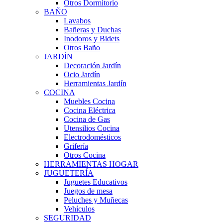
Otros Dormitorio
BAÑO
Lavabos
Bañeras y Duchas
Inodoros y Bidets
Otros Baño
JARDÍN
Decoración Jardín
Ocio Jardín
Herramientas Jardín
COCINA
Muebles Cocina
Cocina Eléctrica
Cocina de Gas
Utensilios Cocina
Electrodomésticos
Grifería
Otros Cocina
HERRAMIENTAS HOGAR
JUGUETERÍA
Juguetes Educativos
Juegos de mesa
Peluches y Muñecas
Vehículos
SEGURIDAD