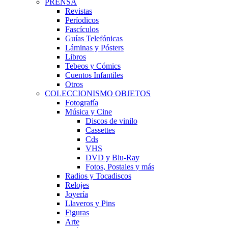
PRENSA
Revistas
Períodicos
Fascículos
Guías Telefónicas
Láminas y Pósters
Libros
Tebeos y Cómics
Cuentos Infantiles
Otros
COLECCIONISMO OBJETOS
Fotografía
Música y Cine
Discos de vinilo
Cassettes
Cds
VHS
DVD y Blu-Ray
Fotos, Postales y más
Radios y Tocadiscos
Relojes
Joyería
Llaveros y Pins
Figuras
Arte