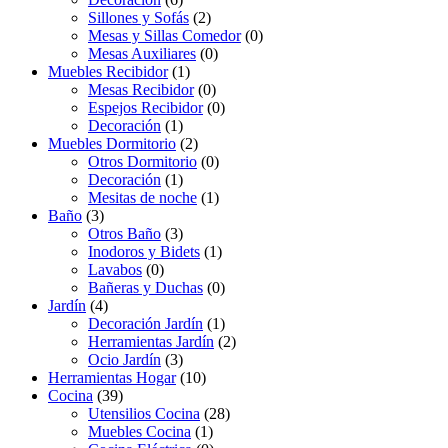
Sillones y Sofás
(2)
Mesas y Sillas Comedor
(0)
Mesas Auxiliares
(0)
Muebles Recibidor
(1)
Mesas Recibidor
(0)
Espejos Recibidor
(0)
Decoración
(1)
Muebles Dormitorio
(2)
Otros Dormitorio
(0)
Decoración
(1)
Mesitas de noche
(1)
Baño
(3)
Otros Baño
(3)
Inodoros y Bidets
(1)
Lavabos
(0)
Bañeras y Duchas
(0)
Jardín
(4)
Decoración Jardín
(1)
Herramientas Jardín
(2)
Ocio Jardín
(3)
Herramientas Hogar
(10)
Cocina
(39)
Utensilios Cocina
(28)
Muebles Cocina
(1)