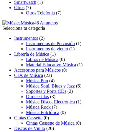
Smartwatch
(1)
Otros
(7)
Otros Telefonía
(7)
Música
46 Anuncios
Selecciona tu categoría
Instrumentos
(2)
Instrumentos de Percusión
(1)
Instrumentos de viento
(1)
Librería de Música
(1)
Libros de Música
(0)
Material Educativo Música
(1)
Accesorios para Músicos
(0)
CDs de Música
(23)
Música Pop
(4)
Música Soul, Blues y Jazz
(6)
Soportes y Porta CDs
(2)
Otros estilos
(3)
Música Disco, Electrónica
(1)
Música Rock
(7)
Música Folclórica
(0)
Cintas Cassette
(0)
Cintas Cassette de Música
(0)
Discos de Vinilo
(20)