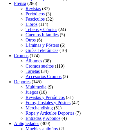
Prensa
(286)
Revistas
(87)
Periódicos
(3)
Fascículos
(32)
Libros
(114)
Tebeos y Cómics
(24)
Cuentos Infantiles
(5)
Otros
(6)
Láminas y Pósters
(6)
Guías Telefónicas
(10)
Cromos
(174)
Álbumes
(38)
Cromos sueltos
(119)
Tarjetas
(34)
Accesorios Cromos
(2)
Deportes
(145)
Multimedia
(9)
Juegos
(10)
Revistas y Periódicos
(31)
Fotos, Postales y Pósters
(42)
Merchandising
(51)
Ropa y Artículos Deportes
(7)
Entradas y Abonos
(4)
Antigüedades
(309)
Muebles antigüos
(2)