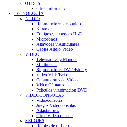
OTROS
Otros Informática
TECNOLOGÍA
AUDIO
Reproductores de sonido
Karaoke
Equipos y altavoces Hi-Fi
Micrófonos
Altavoces y Auriculares
Cables Audio-Video
VIDEO
Televisiones y Mandos
Multimedia
Reproductores DVD/Bluray
Video VHS/Beta
Capturadoras de Vídeo
Vídeo Cámaras
Películas y Animación DVD
VIDEOCONSOLAS
Videoconsolas
Juegos Videoconsolas
Adaptadores
Otros Videoconsolas
RELOJES
Relojes de pulsera