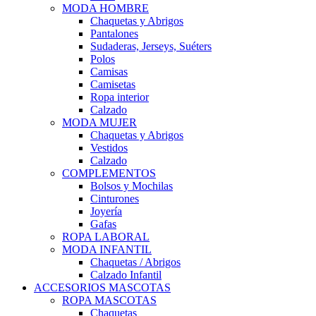
MODA HOMBRE
Chaquetas y Abrigos
Pantalones
Sudaderas, Jerseys, Suéters
Polos
Camisas
Camisetas
Ropa interior
Calzado
MODA MUJER
Chaquetas y Abrigos
Vestidos
Calzado
COMPLEMENTOS
Bolsos y Mochilas
Cinturones
Joyería
Gafas
ROPA LABORAL
MODA INFANTIL
Chaquetas / Abrigos
Calzado Infantil
ACCESORIOS MASCOTAS
ROPA MASCOTAS
Chaquetas