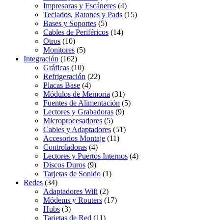
Impresoras y Escáneres
(4)
Teclados, Ratones y Pads
(15)
Bases y Soportes
(5)
Cables de Periféricos
(14)
Otros
(10)
Monitores
(5)
Integración
(162)
Gráficas
(10)
Refrigeración
(22)
Placas Base
(4)
Módulos de Memoria
(31)
Fuentes de Alimentación
(5)
Lectores y Grabadoras
(9)
Microprocesadores
(5)
Cables y Adaptadores
(51)
Accesorios Montaje
(11)
Controladoras
(4)
Lectores y Puertos Internos
(4)
Discos Duros
(9)
Tarjetas de Sonido
(1)
Redes
(34)
Adaptadores Wifi
(2)
Módems y Routers
(17)
Hubs
(3)
Tarjetas de Red
(11)