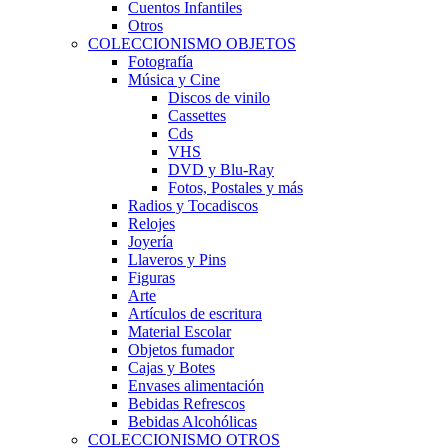
Cuentos Infantiles
Otros
COLECCIONISMO OBJETOS
Fotografía
Música y Cine
Discos de vinilo
Cassettes
Cds
VHS
DVD y Blu-Ray
Fotos, Postales y más
Radios y Tocadiscos
Relojes
Joyería
Llaveros y Pins
Figuras
Arte
Artículos de escritura
Material Escolar
Objetos fumador
Cajas y Botes
Envases alimentación
Bebidas Refrescos
Bebidas Alcohólicas
COLECCIONISMO OTROS