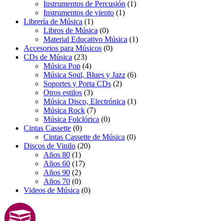
Instrumentos de Percusión
(1)
Instrumentos de viento
(1)
Librería de Música
(1)
Libros de Música
(0)
Material Educativo Música
(1)
Accesorios para Músicos
(0)
CDs de Música
(23)
Música Pop
(4)
Música Soul, Blues y Jazz
(6)
Soportes y Porta CDs
(2)
Otros estilos
(3)
Música Disco, Electrónica
(1)
Música Rock
(7)
Música Folclórica
(0)
Cintas Cassette
(0)
Cintas Cassette de Música
(0)
Discos de Vinilo
(20)
Años 80
(1)
Años 60
(17)
Años 90
(2)
Años 70
(0)
Videos de Música
(0)