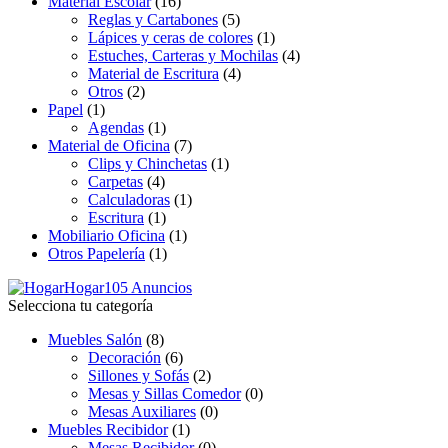
Material Escolar
(16)
Reglas y Cartabones
(5)
Lápices y ceras de colores
(1)
Estuches, Carteras y Mochilas
(4)
Material de Escritura
(4)
Otros
(2)
Papel
(1)
Agendas
(1)
Material de Oficina
(7)
Clips y Chinchetas
(1)
Carpetas
(4)
Calculadoras
(1)
Escritura
(1)
Mobiliario Oficina
(1)
Otros Papelería
(1)
Hogar
105 Anuncios
Selecciona tu categoría
Muebles Salón
(8)
Decoración
(6)
Sillones y Sofás
(2)
Mesas y Sillas Comedor
(0)
Mesas Auxiliares
(0)
Muebles Recibidor
(1)
Mesas Recibidor
(0)