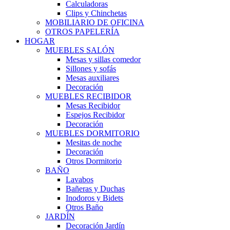
Calculadoras
Clips y Chinchetas
MOBILIARIO DE OFICINA
OTROS PAPELERÍA
HOGAR
MUEBLES SALÓN
Mesas y sillas comedor
Sillones y sofás
Mesas auxiliares
Decoración
MUEBLES RECIBIDOR
Mesas Recibidor
Espejos Recibidor
Decoración
MUEBLES DORMITORIO
Mesitas de noche
Decoración
Otros Dormitorio
BAÑO
Lavabos
Bañeras y Duchas
Inodoros y Bidets
Otros Baño
JARDÍN
Decoración Jardín