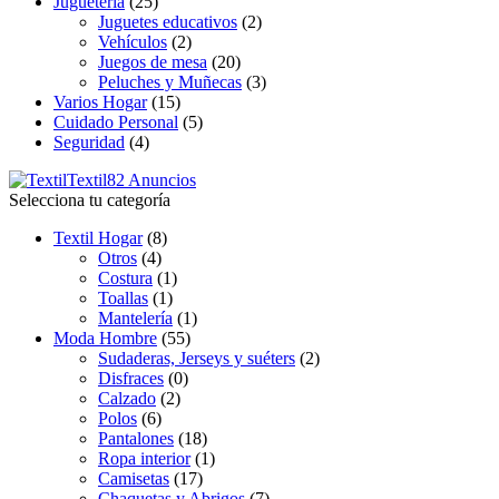
Juguetería
(25)
Juguetes educativos
(2)
Vehículos
(2)
Juegos de mesa
(20)
Peluches y Muñecas
(3)
Varios Hogar
(15)
Cuidado Personal
(5)
Seguridad
(4)
Textil
82 Anuncios
Selecciona tu categoría
Textil Hogar
(8)
Otros
(4)
Costura
(1)
Toallas
(1)
Mantelería
(1)
Moda Hombre
(55)
Sudaderas, Jerseys y suéters
(2)
Disfraces
(0)
Calzado
(2)
Polos
(6)
Pantalones
(18)
Ropa interior
(1)
Camisetas
(17)
Chaquetas y Abrigos
(7)