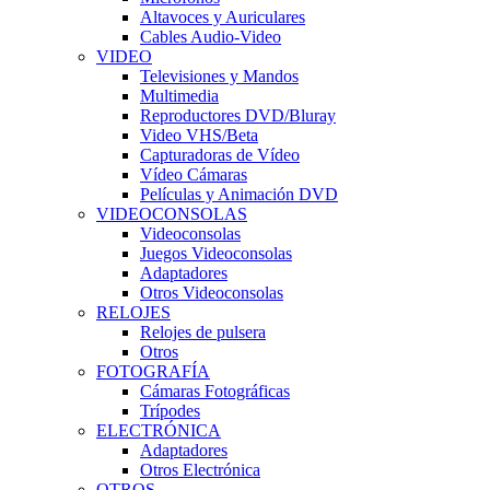
Altavoces y Auriculares
Cables Audio-Video
VIDEO
Televisiones y Mandos
Multimedia
Reproductores DVD/Bluray
Video VHS/Beta
Capturadoras de Vídeo
Vídeo Cámaras
Películas y Animación DVD
VIDEOCONSOLAS
Videoconsolas
Juegos Videoconsolas
Adaptadores
Otros Videoconsolas
RELOJES
Relojes de pulsera
Otros
FOTOGRAFÍA
Cámaras Fotográficas
Trípodes
ELECTRÓNICA
Adaptadores
Otros Electrónica
OTROS