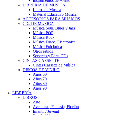
Instrumentos de Viento
LIBRERÍA DE MÚSICA
Libros de Música
Material Educativo Música
ACCESORIOS PARA MÚSICOS
CDs DE MÚSICA
Música Soul, Blues y Jazz
Música POP
Música Rock
Música Disco, Electrónica
Música Folclórica
Otros estilos
Soportes y Porta CDs
CINTAS CASSETTE
Cintas Cassette de Música
DISCOS DE VINILO
Años 60
Años 70
Años 80
Años 90
LIBRERÍA
LIBROS
Arte
Aventuras, Fantasía, Ficción
Infantil / Juvenil