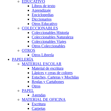
EDUCATIVO
Libros de texto
Aprendizaje
Enciclopedias
Diccionarios
Otros Educativo
COLECCIONABLES
Coleccionables Historia
Coleccionables Naturaleza
Coleccionables Viajes
Otros Coleccionables
OTROS
Otros Librería
PAPELERÍA
MATERIAL ESCOLAR
Material de escritura
Lápices y ceras de colores
Estuches, Carteras y Mochilas
Reglas y Cartabones
Otros
PAPEL
Agendas
MATERIAL DE OFICINA
Escritura
Carpetas