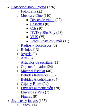
Coleccionismo Objetos
(376)
Fotografía
(22)
Música y Cine
(110)
Discos de vinilo
(27)
Cassettes
(0)
Cds
(10)
DVD y Blu-Ray
(28)
VHS
(35)
Fotos, Postales y más
(11)
Radios y Tocadiscos
(5)
Relojes
(13)
Joyería
(3)
Arte
(6)
Artículos de escritura
(11)
Objetos fumador
(24)
Material Escolar
(40)
Bebidas Refrescos
(33)
Bebidas Alcohólicas
(64)
Cajas y Botes
(24)
Envases alimentación
(28)
Llaveros y Pins
(7)
Figuras
(9)
Juguetes y juegos
(135)
Tazos
(14)