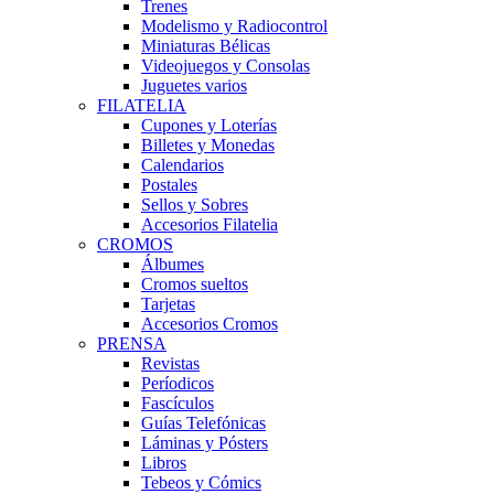
Trenes
Modelismo y Radiocontrol
Miniaturas Bélicas
Videojuegos y Consolas
Juguetes varios
FILATELIA
Cupones y Loterías
Billetes y Monedas
Calendarios
Postales
Sellos y Sobres
Accesorios Filatelia
CROMOS
Álbumes
Cromos sueltos
Tarjetas
Accesorios Cromos
PRENSA
Revistas
Períodicos
Fascículos
Guías Telefónicas
Láminas y Pósters
Libros
Tebeos y Cómics