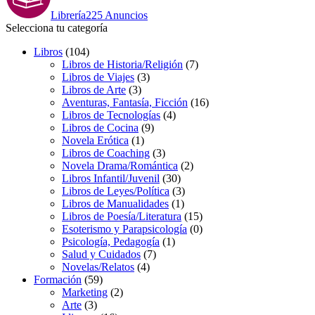
Librería
225 Anuncios
Selecciona tu categoría
Libros
(104)
Libros de Historia/Religión
(7)
Libros de Viajes
(3)
Libros de Arte
(3)
Aventuras, Fantasía, Ficción
(16)
Libros de Tecnologías
(4)
Libros de Cocina
(9)
Novela Erótica
(1)
Libros de Coaching
(3)
Novela Drama/Romántica
(2)
Libros Infantil/Juvenil
(30)
Libros de Leyes/Política
(3)
Libros de Manualidades
(1)
Libros de Poesía/Literatura
(15)
Esoterismo y Parapsicología
(0)
Psicología, Pedagogía
(1)
Salud y Cuidados
(7)
Novelas/Relatos
(4)
Formación
(59)
Marketing
(2)
Arte
(3)