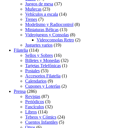
Juegos de mesa
(37)
Muñecas
(23)
Vehículos a escala
(14)
Trenes
(7)
Modelismo y Radiocontrol
(8)
Miniaturas Bélicas
(13)
Videojuegos y Consolas
(8)
Videoconsolas Retro
(2)
Juguetes varios
(19)
Filatelia
(114)
Sellos y Sobres
(16)
Billetes y Monedas
(32)
Tarjetas Telefónicas
(1)
Postales
(53)
Accesorios Filatelia
(1)
Calendarios
(9)
Cupones y Loterías
(2)
Prensa
(286)
Revistas
(87)
Periódicos
(3)
Fascículos
(32)
Libros
(114)
Tebeos y Cómics
(24)
Cuentos Infantiles
(5)
Otros
(6)