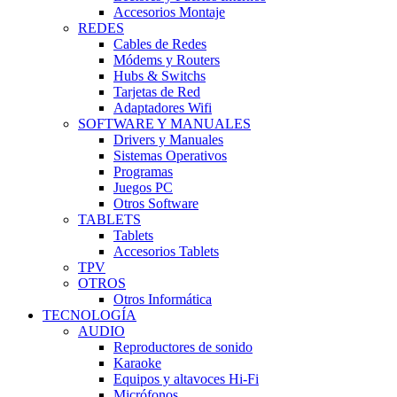
Accesorios Montaje
REDES
Cables de Redes
Módems y Routers
Hubs & Switchs
Tarjetas de Red
Adaptadores Wifi
SOFTWARE Y MANUALES
Drivers y Manuales
Sistemas Operativos
Programas
Juegos PC
Otros Software
TABLETS
Tablets
Accesorios Tablets
TPV
OTROS
Otros Informática
TECNOLOGÍA
AUDIO
Reproductores de sonido
Karaoke
Equipos y altavoces Hi-Fi
Micrófonos