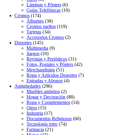
Láminas y Pósters
(6)
Guías Telefónicas
(10)
Cromos
(174)
Álbumes
(38)
Cromos sueltos
(119)
Tarjetas
(34)
Accesorios Cromos
(2)
Deportes
(145)
Multimedia
(9)
Juegos
(10)
Revistas y Periódicos
(31)
Fotos, Postales y Pósters
(42)
Merchandising
(51)
Ropa y Artículos Deportes
(7)
Entradas y Abonos
(4)
Antigüedades
(296)
Muebles antigüos
(2)
Hogar y Decoración
(88)
Ropa y Complementos
(14)
Otros
(15)
Industria
(17)
Documentos Religiosos
(60)
Tecnología retro
(74)
Farmacia
(21)
Mapas
(15)