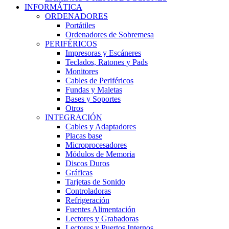
INFORMÁTICA
ORDENADORES
Portátiles
Ordenadores de Sobremesa
PERIFÉRICOS
Impresoras y Escáneres
Teclados, Ratones y Pads
Monitores
Cables de Periféricos
Fundas y Maletas
Bases y Soportes
Otros
INTEGRACIÓN
Cables y Adaptadores
Placas base
Microprocesadores
Módulos de Memoria
Discos Duros
Gráficas
Tarjetas de Sonido
Controladoras
Refrigeración
Fuentes Alimentación
Lectores y Grabadoras
Lectores y Puertos Internos