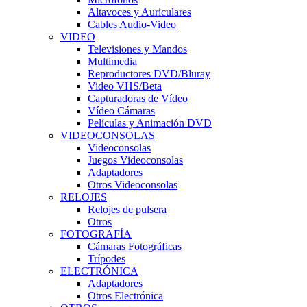
Altavoces y Auriculares
Cables Audio-Video
VIDEO
Televisiones y Mandos
Multimedia
Reproductores DVD/Bluray
Video VHS/Beta
Capturadoras de Vídeo
Vídeo Cámaras
Películas y Animación DVD
VIDEOCONSOLAS
Videoconsolas
Juegos Videoconsolas
Adaptadores
Otros Videoconsolas
RELOJES
Relojes de pulsera
Otros
FOTOGRAFÍA
Cámaras Fotográficas
Trípodes
ELECTRÓNICA
Adaptadores
Otros Electrónica