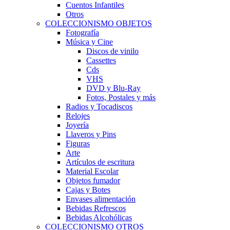
Cuentos Infantiles
Otros
COLECCIONISMO OBJETOS
Fotografía
Música y Cine
Discos de vinilo
Cassettes
Cds
VHS
DVD y Blu-Ray
Fotos, Postales y más
Radios y Tocadiscos
Relojes
Joyería
Llaveros y Pins
Figuras
Arte
Artículos de escritura
Material Escolar
Objetos fumador
Cajas y Botes
Envases alimentación
Bebidas Refrescos
Bebidas Alcohólicas
COLECCIONISMO OTROS