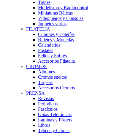
Trenes
Modelismo y Radiocontrol
Miniaturas Bélicas
Videojuegos y Consolas
Juguetes varios
FILATELIA
Cupones y Loterías
Billetes y Monedas
Calendarios
Postales
Sellos y Sobres
Accesorios Filatelia
CROMOS
Álbumes
Cromos sueltos
Tarjetas
Accesorios Cromos
PRENSA
Revistas
Períodicos
Fascículos
Guías Telefónicas
Láminas y Pósters
Libros
Tebeos y Cómics