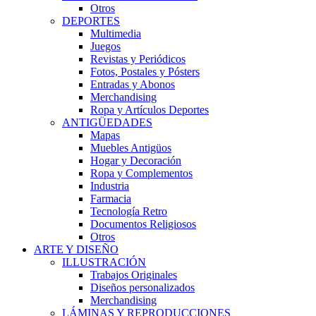
Otros
DEPORTES
Multimedia
Juegos
Revistas y Periódicos
Fotos, Postales y Pósters
Entradas y Abonos
Merchandising
Ropa y Artículos Deportes
ANTIGÜEDADES
Mapas
Muebles Antigüos
Hogar y Decoración
Ropa y Complementos
Industria
Farmacia
Tecnología Retro
Documentos Religiosos
Otros
ARTE Y DISEÑO
ILLUSTRACIÓN
Trabajos Originales
Diseños personalizados
Merchandising
LÁMINAS Y REPRODUCCIONES