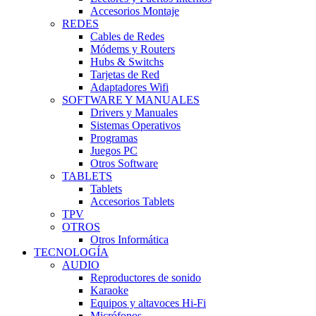
Accesorios Montaje
REDES
Cables de Redes
Módems y Routers
Hubs & Switchs
Tarjetas de Red
Adaptadores Wifi
SOFTWARE Y MANUALES
Drivers y Manuales
Sistemas Operativos
Programas
Juegos PC
Otros Software
TABLETS
Tablets
Accesorios Tablets
TPV
OTROS
Otros Informática
TECNOLOGÍA
AUDIO
Reproductores de sonido
Karaoke
Equipos y altavoces Hi-Fi
Micrófonos